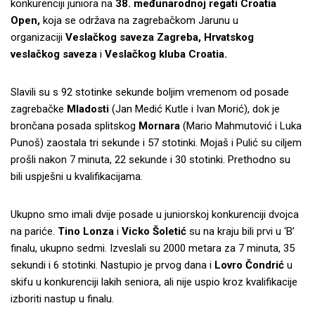
konkurenciji juniora na
38. međunarodnoj regati Croatia
Open,
koja se održava na zagrebačkom Jarunu u
organizaciji
Veslačkog saveza Zagreba, Hrvatskog
veslačkog saveza
i
Veslačkog kluba Croatia.
Slavili su s 92 stotinke sekunde boljim vremenom od posade
zagrebačke
Mladosti
(Jan Medić Kutle i Ivan Morić), dok je
brončana posada splitskog
Mornara
(Mario Mahmutović i Luka
Punoš) zaostala tri sekunde i 57 stotinki. Mojaš i Pulić su ciljem
prošli nakon 7
minuta, 22 sekunde i 30 stotinki. Prethodno su
bili uspješni u kvalifikacijama.
Ukupno smo imali dvije posade u juniorskoj konkurenciji dvojca
na pariće.
Tino Lonza
i
Vicko Šoletić
su na kraju bili prvi u ‘B’
finalu, ukupno sedmi. Izveslali su 2000 metara za 7
minuta, 35
sekundi i 6 stotinki. Nastupio je prvog dana i
Lovro Čondrić
u
skifu u konkurenciji lakih seniora, ali nije uspio kroz kvalifikacije
izboriti nastup u finalu.