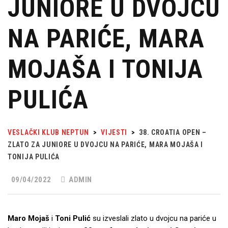
JUNIORE U DVOJCU
NA PARIĆE, MARA
MOJAŠA I TONIJA
PULIĆA
VESLAČKI KLUB NEPTUN
>
VIJESTI
>
38. CROATIA OPEN –
ZLATO ZA JUNIORE U DVOJCU NA PARIĆE, MARA MOJAŠA I
TONIJA PULIĆA
09/04/2022
ADMIN
Maro Mojaš
i
Toni Pulić
su izveslali zlato u dvojcu na pariće u