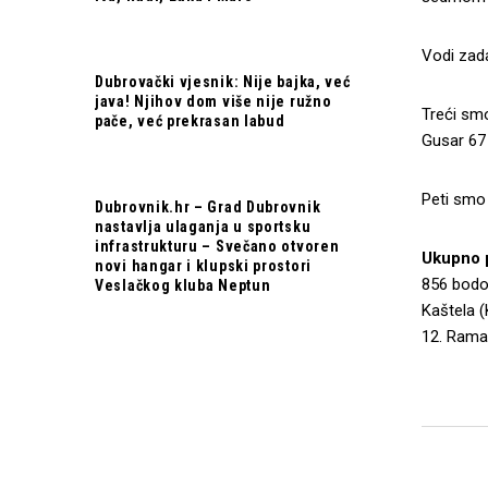
Vodi zada
Dubrovački vjesnik: Nije bajka, već
java! Njihov dom više nije ružno
Treći sm
pače, već prekrasan labud
Gusar 67 
Peti smo 
Dubrovnik.hr – Grad Dubrovnik
nastavlja ulaganja u sportsku
infrastrukturu – Svečano otvoren
Ukupno p
novi hangar i klupski prostori
856 bodov
Veslačkog kluba Neptun
Kaštela (
12. Rama