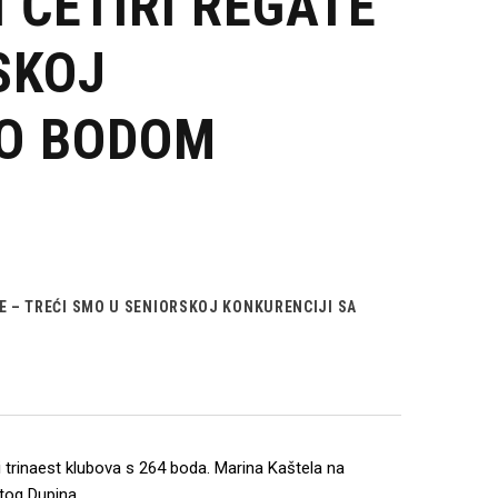
 ČETIRI REGATE
SKOJ
MO BODOM
E – TREĆI SMO U SENIORSKOJ KONKURENCIJI SA
trinaest klubova s 264 boda. Marina Kaštela na
tog Dupina.