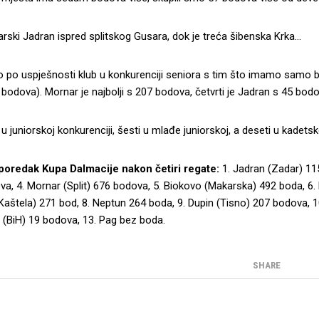
rski Jadran ispred splitskog Gusara, dok je treća šibenska Krka…
o po uspješnosti klub u konkurenciji seniora s tim što imamo samo
bodova). Mornar je najbolji s 207 bodova, četvrti je Jadran s 45 bodo
u juniorskoj konkurenciji, šesti u mlađe juniorskoj, a deseti u kadetsk
oredak Kupa Dalmacije nakon četiri regate:
1. Jadran (Zadar) 115
a, 4. Mornar (Split) 676 bodova, 5. Biokovo (Makarska) 492 boda, 6.
Kaštela) 271 bod, 8. Neptun 264 boda, 9. Dupin (Tisno) 207 bodova, 1
 (BiH) 19 bodova, 13. Pag bez boda.
SHARE