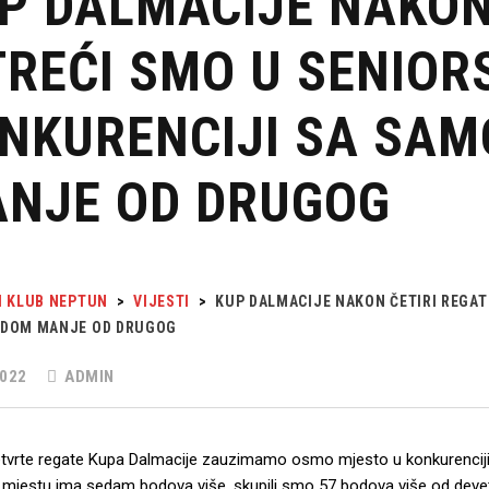
P DALMACIJE NAKON
TREĆI SMO U SENIOR
NKURENCIJI SA SA
NJE OD DRUGOG
I KLUB NEPTUN
>
VIJESTI
>
KUP DALMACIJE NAKON ČETIRI REGAT
DOM MANJE OD DRUGOG
022
ADMIN
tvrte regate Kupa Dalmacije zauzimamo osmo mjesto u konkurenciji 
jestu ima sedam bodova više, skupili smo 57 bodova više od deve