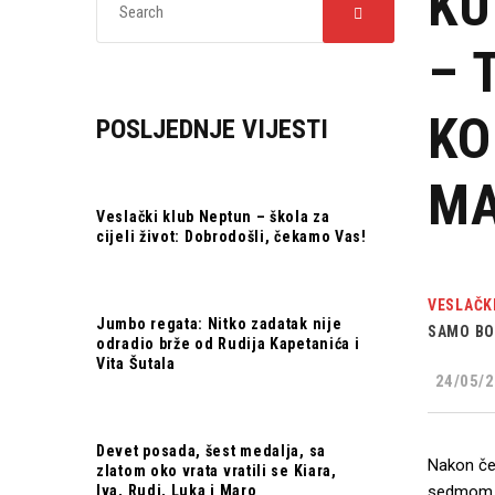
KU
– 
KO
POSLJEDNJE VIJESTI
MA
Veslački klub Neptun – škola za
cijeli život: Dobrodošli, čekamo Vas!
VESLAČK
Jumbo regata: Nitko zadatak nije
SAMO BO
odradio brže od Rudija Kapetanića i
Vita Šutala
24/05/2
Devet posada, šest medalja, sa
Nakon če
zlatom oko vrata vratili se Kiara,
Iva, Rudi, Luka i Maro
sedmom m