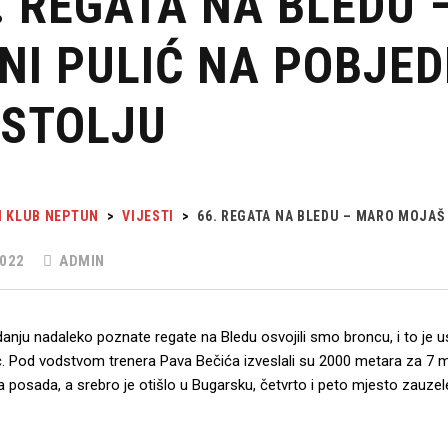
. REGATA NA BLEDU 
NI PULIĆ NA POBJE
STOLJU
I KLUB NEPTUN
>
VIJESTI
>
66. REGATA NA BLEDU – MARO MOJAŠ
022
ADMIN
danju nadaleko poznate regate na Bledu osvojili smo broncu, i to je 
ć. Pod vodstvom trenera Pava Bečića izveslali su 2000 metara za 7 minu
 posada, a srebro je otišlo u Bugarsku, četvrto i peto mjesto zauzel