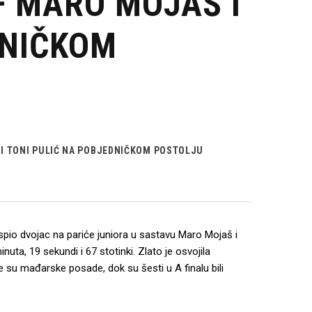
– MARO MOJAŠ I
DNIČKOM
 I TONI PULIĆ NA POBJEDNIČKOM POSTOLJU
uspio dvojac na pariće juniora u sastavu Maro Mojaš i
ta, 19 sekundi i 67 stotinki. Zlato je osvojila
e su mađarske posade, dok su šesti u A finalu bili