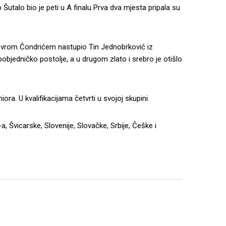
 Šutalo bio je peti u A finalu Prva dva mjesta pripala su
 Lovrom Čondrićem nastupio Tin Jednobrković iz
bjedničko postolje, a u drugom zlato i srebro je otišlo
iora. U kvalifikacijama četvrti u svojoj skupini.
, Švicarske, Slovenije, Slovačke, Srbije, Češke i