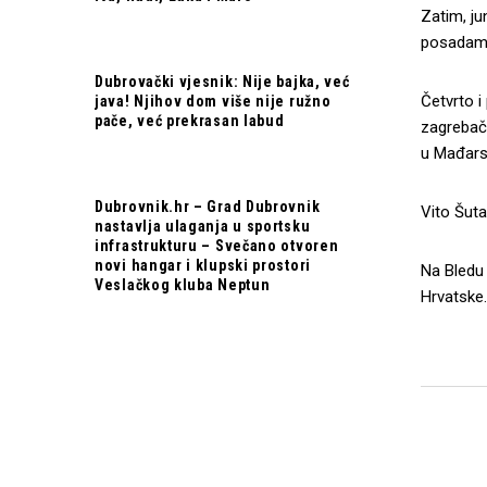
Zatim, ju
posadama 
Dubrovački vjesnik: Nije bajka, već
Četvrto i
java! Njihov dom više nije ružno
pače, već prekrasan labud
zagrebačk
u Mađarsk
Dubrovnik.hr – Grad Dubrovnik
Vito Šuta
nastavlja ulaganja u sportsku
infrastrukturu – Svečano otvoren
novi hangar i klupski prostori
Na Bledu 
Veslačkog kluba Neptun
Hrvatske.