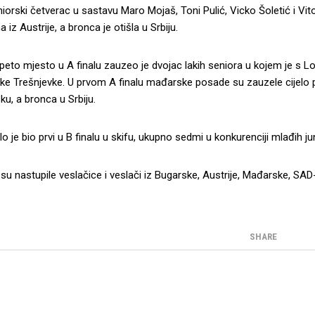
niorski četverac u sastavu Maro Mojaš, Toni Pulić, Vicko Šoletić i Vito
iz Austrije, a bronca je otišla u Srbiju.
 peto mjesto u A finalu zauzeo je dvojac lakih seniora u kojem je s
e Trešnjevke. U prvom A finalu mađarske posade su zauzele cijelo po
u, a bronca u Srbiju.
lo je bio prvi u B finalu u skifu, ukupno sedmi u konkurenciji mlađih jun
su nastupile veslačice i veslači iz Bugarske, Austrije, Mađarske, SAD-a
SHARE