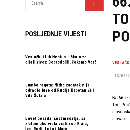
66
TO
PO
POSLJEDNJE VIJESTI
Veslački klub Neptun – škola za
cijeli život: Dobrodošli, čekamo Vas!
VESLAČK
13/06/2
Jumbo regata: Nitko zadatak nije
odradio brže od Rudija Kapetanića i
Vita Šutala
Na 66. iz
Toni Puli
slovenska
Devet posada, šest medalja, sa
slovaci.
zlatom oko vrata vratili se Kiara,
Iva, Rudi, Luka i Maro