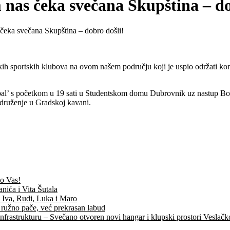
m nas čeka svečana Skupština – do
s čeka svečana Skupština – dobro došli!
tkih sportskih klubova na ovom našem području koji je uspio održati ko
 bal’ s početkom u 19 sati u Studentskom domu Dubrovnik uz nastup Bosu
druženje u Gradskoj kavani.
mo Vas!
nića i Vita Šutala
, Iva, Rudi, Luka i Maro
 ružno pače, već prekrasan labud
nfrastrukturu – Svečano otvoren novi hangar i klupski prostori Veslač