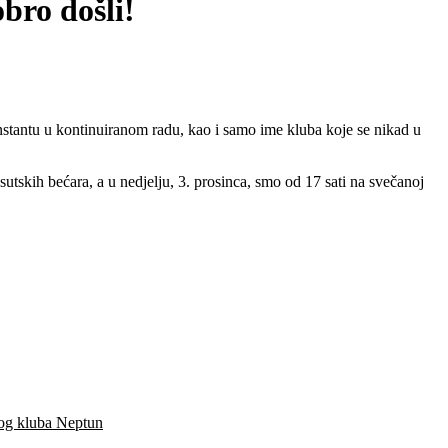
bro došli!
nstantu u kontinuiranom radu, kao i samo ime kluba koje se nikad u
tskih bećara, a u nedjelju, 3. prosinca, smo od 17 sati na svečanoj
kog kluba Neptun