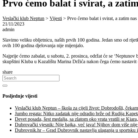
Prvo ćemo balat i svirat, a zati
Veslački klub Neptun
>
Vijesti
>
Prvo ćemo balat i svirat, a zatim na
21/11/2023
admin
Slavimo veliku obljetnicu, naših prvih 100 godina. Jedan smo od rije
ovih 100 godina djelovanja nije mijenjalo.
Najprije ćemo zabalat, u subotu, 2. prosinca, održat će se ‘Neptunov
skupštini Kluba u Kazalištu Marina Držića nakon čega ćemo nastavit 
share
Posljednje vijesti
Veslački klub Neptun – škola za cijeli život: Dobrodošli, čeka
Jumbo regata: Nitko zadatak nije odradio brže od Rudija Kapeta
Devet posada, šest medalja, sa zlatom oko vrata vratili se Kiara
Dubrovački vjesnik: Nije bajka, već java! Njihov dom više nije
Dubrovnik.hr – Grad Dubrovnik nastavlja ulaganja u sportsku i