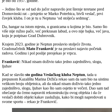
je bio od 1957. godine.
– Jedino što se od tad do jučer napravilo jest širenje teretane pred
Domovinski rat – prisjetio se Marko Potrebica, bivši veslač, prvi
čovjek kluba. I on je tu u Neptuna ‘od stoljeća sedmog‘.
Da, hangar na istom mjestu, u granicama u kojima je bio. Samo što
više nije ružno pače, već prekrasan labud, a ovo nije bajka, već java,
koju je potpisao Grad Dubrovnik.
Krajem 2023. godine je Neptun proslavio stoljeće života.
Gradonačelnik
Mato Franković
je na proslavi najavio početak
radova. Godinu i pol poslije presjekao je vrpcu.
Franković
: Nikad nisam doživio tako jedno zajedništvo, slogu,
ljubav
Kad se slavilo
sto godina Veslačkog kluba Neptun
, tada u
prepunom Kazalištu Marina Držića rekao sam da sam bio na uistinu
velikom broju obljetnica, ali da nikad nisam doživio tako jedno
zajedništvo, slogu, ljubav kao što sam osjetio te večeri. Dao sam tad
obećanje da ćemo napraviti rekonstrukciju ovog objekta i da će
veslači dobiti objekt kakav zaslužuju, kako bi mogli napredovati u
svome sportu – rekao je Franković.