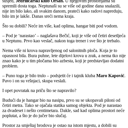
susjed,
Jedriličarski klub Orsan.
U njegovim prostorijama su
spremili dosta toga. Neptunaši su se više od godine dana snalazili,
nije im bilo lako, ali svakim danom, prateći kako radovi napreduju,
bilo im je lakše. Danas sreći nema kraja.
Što su dobili? Neće im više, kad oplima, hangar biti pod vodom.
– Pod je ‘narastao’ – naglašava Bečić, koji je više od četiri desetljeća
u Neptunu. Prvo kao veslač, nakon toga trener i sve što je trebalo.
Nema više ni krova napravljenog od salonitnih ploča. Koja je to
opasnost bila. Bura puhne, lete dijelovi krova u zrak, a nema tko nije
znao kako je u tim pločama bio azbesta, koji je predstavljao dodatni
problem.
– Puno toga je bilo trulo – podsjetit će i tajnik kluba
Maro Kapović
.
Pavo i on su vršnjaci, skupa veslali.
I opet povratak na priču što se napravilo?
Budući da je hangar bio na nasipu, prvo su se ukopavali piloni od
četiri metra. Tako se ojačala statika samog objekta. Pod je narastao
za dvadeset i nešto centimetara. Dakle, sad kad oplima prostori neće
poplutat, a što je do jučer bio slučaj.
Prostor za smještaj brodova je ostao na istom mjestu, a dobili su