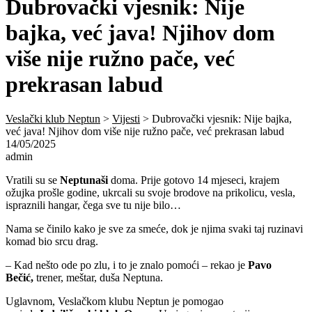
Dubrovački vjesnik: Nije
bajka, već java! Njihov dom
više nije ružno pače, već
prekrasan labud
Veslački klub Neptun
>
Vijesti
>
Dubrovački vjesnik: Nije bajka,
već java! Njihov dom više nije ružno pače, već prekrasan labud
14/05/2025
admin
Vratili su se
Neptunaši
doma. Prije gotovo 14 mjeseci, krajem
ožujka prošle godine, ukrcali su svoje brodove na prikolicu, vesla,
ispraznili hangar, čega sve tu nije bilo…
Nama se činilo kako je sve za smeće, dok je njima svaki taj ruzinavi
komad bio srcu drag.
– Kad nešto ode po zlu, i to je znalo pomoći – rekao je
Pavo
Bečić,
trener, meštar, duša Neptuna.
Uglavnom, Veslačkom klubu Neptun je pomogao