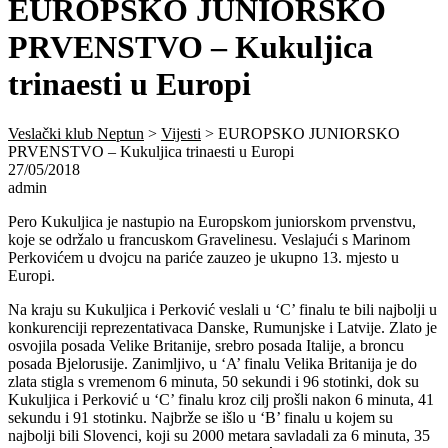
EUROPSKO JUNIORSKO
PRVENSTVO – Kukuljica
trinaesti u Europi
Veslački klub Neptun
>
Vijesti
>
EUROPSKO JUNIORSKO
PRVENSTVO – Kukuljica trinaesti u Europi
27/05/2018
admin
Pero Kukuljica je nastupio na Europskom juniorskom prvenstvu,
koje se održalo u francuskom Gravelinesu. Veslajući s Marinom
Perkovićem u dvojcu na pariće zauzeo je ukupno 13. mjesto u
Europi.
Na kraju su Kukuljica i Perković veslali u ‘C’ finalu te bili najbolji u
konkurenciji reprezentativaca Danske, Rumunjske i Latvije. Zlato je
osvojila posada Velike Britanije, srebro posada Italije, a broncu
posada Bjelorusije. Zanimljivo, u ‘A’ finalu Velika Britanija je do
zlata stigla s vremenom 6 minuta, 50 sekundi i 96 stotinki, dok su
Kukuljica i Perković u ‘C’ finalu kroz cilj prošli nakon 6 minuta, 41
sekundu i 91 stotinku. Najbrže se išlo u ‘B’ finalu u kojem su
najbolji bili Slovenci, koji su 2000 metara savladali za 6 minuta, 35