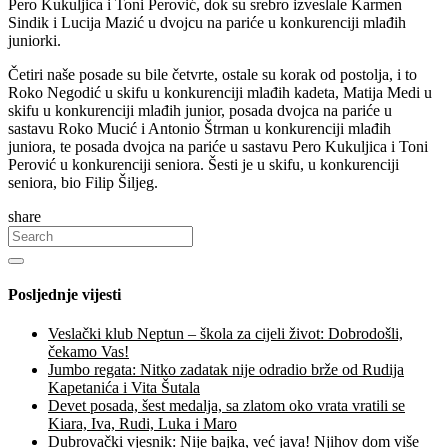
Pero Kukuljica i Toni Perović, dok su srebro izveslale Karmen
Sindik i Lucija Mazić u dvojcu na pariće u konkurenciji mlađih
juniorki.
Četiri naše posade su bile četvrte, ostale su korak od postolja, i to
Roko Negodić u skifu u konkurenciji mlađih kadeta, Matija Medi u
skifu u konkurenciji mlađih junior, posada dvojca na pariće u
sastavu Roko Mucić i Antonio Štrman u konkurenciji mlađih
juniora, te posada dvojca na pariće u sastavu Pero Kukuljica i Toni
Perović u konkurenciji seniora. Šesti je u skifu, u konkurenciji
seniora, bio Filip Šiljeg.
share
Posljednje vijesti
Veslački klub Neptun – škola za cijeli život: Dobrodošli,
čekamo Vas!
Jumbo regata: Nitko zadatak nije odradio brže od Rudija
Kapetanića i Vita Šutala
Devet posada, šest medalja, sa zlatom oko vrata vratili se
Kiara, Iva, Rudi, Luka i Maro
Dubrovački vjesnik: Nije bajka, već java! Njihov dom više