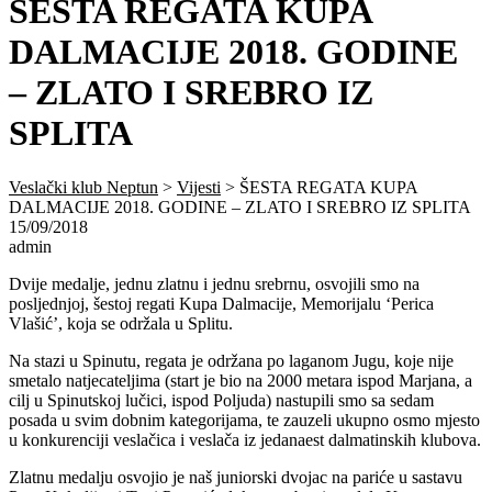
ŠESTA REGATA KUPA
DALMACIJE 2018. GODINE
– ZLATO I SREBRO IZ
SPLITA
Veslački klub Neptun
>
Vijesti
>
ŠESTA REGATA KUPA
DALMACIJE 2018. GODINE – ZLATO I SREBRO IZ SPLITA
15/09/2018
admin
Dvije medalje, jednu zlatnu i jednu srebrnu, osvojili smo na
posljednjoj, šestoj regati Kupa Dalmacije, Memorijalu ‘Perica
Vlašić’, koja se održala u Splitu.
Na stazi u Spinutu, regata je održana po laganom Jugu, koje nije
smetalo natjecateljima (start je bio na 2000 metara ispod Marjana, a
cilj u Spinutskoj lučici, ispod Poljuda) nastupili smo sa sedam
posada u svim dobnim kategorijama, te zauzeli ukupno osmo mjesto
u konkurenciji veslačica i veslača iz jedanaest dalmatinskih klubova.
Zlatnu medalju osvojio je naš juniorski dvojac na pariće u sastavu