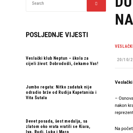
DU
NA
POSLJEDNJE VIJESTI
VESLAČK
Veslački klub Neptun – škola za
20/10/2
cijeli život: Dobrodošli, čekamo Vas!
Veslački
Jumbo regata: Nitko zadatak nije
odradio brže od Rudija Kapetanića i
Vita Šutala
– Osnovan
nakon kr
reprezent
Devet posada, šest medalja, sa
zlatom oko vrata vratili se Kiara,
Na početk
Iva, Rudi, Luka i Maro