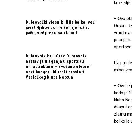
kroz slje
– Ova obl
Dubrovački vjesnik: Nije bajka, već
Orsan. Uz
java! Njihov dom više nije ružno
vrhu hrva
pače, već prekrasan labud
pitanje n
sportova
Dubrovnik.hr – Grad Dubrovnik
nastavlja ulaganja u sportsku
Uz pregle
infrastrukturu – Svečano otvoren
mladi ves
novi hangar i klupski prostori
Veslačkog kluba Neptun
– Ovo je 
kada je N
kluba Nep
dvaput g
zlatnu me
koliko je