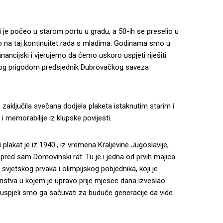
i je počeo u starom portu u gradu, a 50-ih se preselio u
o na taj kontinuitet rada s mladima. Godinama smo u
ancijski i vjerujemo da ćemo uskoro uspjeti riješiti
 ovog prigodom predsjednik Dubrovačkog saveza
e zaključila svečana dodjela plaketa istaknutim starim i
 memorabilije iz klupske povijesti.
plakat je iz 1940., iz vremena Kraljevine Jugoslavije,
pred sam Domovinski rat. Tu je i jedna od prvih majica
svjetskog prvaka i olimpijskog pobjednika, koji je
stva u kojem je upravo prije mjesec dana izveslao
a uspjeli smo ga sačuvati za buduće generacije da vide