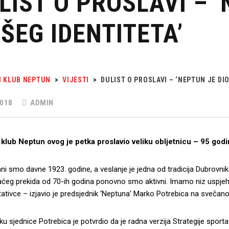
LIST O PROSLAVI – ‘
ŠEG IDENTITETA’
I KLUB NEPTUN
>
VIJESTI
>
DULIST O PROSLAVI – ‘NEPTUN JE DI
018
ADMIN
 klub Neptun ovog je petka proslavio veliku obljetnicu – 95 godi
i smo davne 1923. godine, a veslanje je jedna od tradicija Dubrovnika
aćeg prekida od 70-ih godina ponovno smo aktivni. Imamo niz uspje
ativce – izjavio je predsjednik ‘Neptuna’ Marko Potrebica na svečanoj
u sjednice Potrebica je potvrdio da je radna verzija Strategije sporta