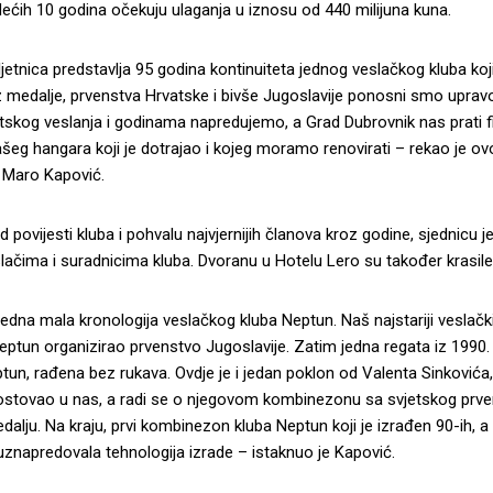
dećih 10 godina očekuju ulaganja u iznosu od 440 milijuna kuna.
jetnica predstavlja 95 godina kontinuiteta jednog veslačkog kluba koj
 medalje, prvenstva Hrvatske i bivše Jugoslavije ponosni smo uprav
tskog veslanja i godinama napredujemo, a Grad Dubrovnik nas prati fin
ašeg hangara koji je dotrajao i kojeg moramo renovirati – rekao je
 Maro Kapović.
d povijesti kluba i pohvalu najvjernijih članova kroz godine, sjednicu j
lačima i suradnicima kluba. Dvoranu u Hotelu Lero su također krasile i
jedna mala kronologija veslačkog kluba Neptun. Naš najstariji veslački 
eptun organizirao prvenstvo Jugoslavije. Zatim jedna regata iz 1990. 
tun, rađena bez rukava. Ovdje je i jedan poklon od Valenta Sinkovića, 
ostovao u nas, a radi se o njegovom kombinezonu sa svjetskog prven
dalju. Na kraju, prvi kombinezon kluba Neptun koji je izrađen 90-ih, 
 uznapredovala tehnologija izrade – istaknuo je Kapović.