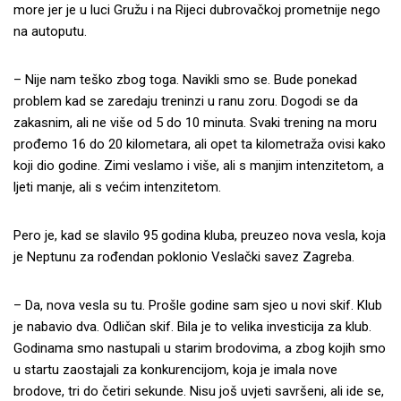
more jer je u luci Gružu i na Rijeci dubrovačkoj prometnije nego
na autoputu.
– Nije nam teško zbog toga. Navikli smo se. Bude ponekad
problem kad se zaredaju treninzi u ranu zoru. Dogodi se da
zakasnim, ali ne više od 5 do 10 minuta. Svaki trening na moru
prođemo 16 do 20 kilometara, ali opet ta kilometraža ovisi kako
koji dio godine. Zimi veslamo i više, ali s manjim intenzitetom, a
ljeti manje, ali s većim intenzitetom.
Pero je, kad se slavilo 95 godina kluba, preuzeo nova vesla, koja
je Neptunu za rođendan poklonio Veslački savez Zagreba.
– Da, nova vesla su tu. Prošle godine sam sjeo u novi skif. Klub
je nabavio dva. Odličan skif. Bila je to velika investicija za klub.
Godinama smo nastupali u starim brodovima, a zbog kojih smo
u startu zaostajali za konkurencijom, koja je imala nove
brodove, tri do četiri sekunde. Nisu još uvjeti savršeni, ali ide se,