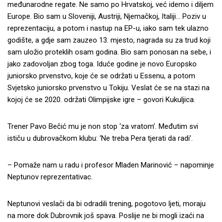
međunarodne regate. Ne samo po Hrvatskoj, već idemo i diljem
Europe. Bio sam u Sloveniji, Austriji, Njemačkoj, Italiji… Poziv u
reprezentaciju, a potom i nastup na EP-u, iako sam tek ulazno
godište, a gdje sam zauzeo 13. mjesto, nagrada su za trud koji
sam uložio proteklih osam godina. Bio sam ponosan na sebe, i
jako zadovoljan zbog toga. Iduće godine je novo Europsko
juniorsko prvenstvo, koje će se održati u Essenu, a potom
Svjetsko juniorsko prvenstvo u Tokiju. Veslat će se na stazi na
kojoj će se 2020. održati Olimpijske igre – govori Kukuljica.
Trener Pavo Bečić mu je non stop ‘za vratom’. Međutim svi
ističu u dubrovačkom klubu: ‘Ne treba Pera tjerati da radi’.
– Pomaže nam u radu i profesor Mladen Marinović – napominje
Neptunov reprezentativac.
Neptunovi veslači da bi odradili trening, pogotovo ljeti, moraju
na more dok Dubrovnik još spava. Poslije ne bi mogli izaći na