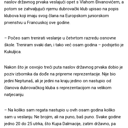
naslov državnog prvaka veslajući opet s Vlahom Đivanovićem, a
potom se zahvaljujući njemu dubrovački klub upisao na popis
klubova koji imaju svog člana na Europskom juniorskom
prvenstvu u Francuskoj ove godine.
– Počeo sam trenirati veslanje u četvrtom razredu osnovne
škole. Treniram svaki dan, i tako već osam godina – podsjetio je
Kukuljica.
Nakon što je osvojio treći puta naslov državnog prvaka dobio je
poziv izbornika da dođe na pripreme reprezentacije. Nije bio
jedini Neptunaš, ali je jedini na kraju jedino on nastupio od
članova dubrovačkog kluba s reprezentacijom na velikom
natjecanju.
– Na koliko sam regata nastupio u ovih osam godina koliko
sam u veslanju. Ne brojim, ali na puno, baš puno. Svake godine
jedno 20 do 25 utrka, što Kupa Dalmacije, zatim državno, pa