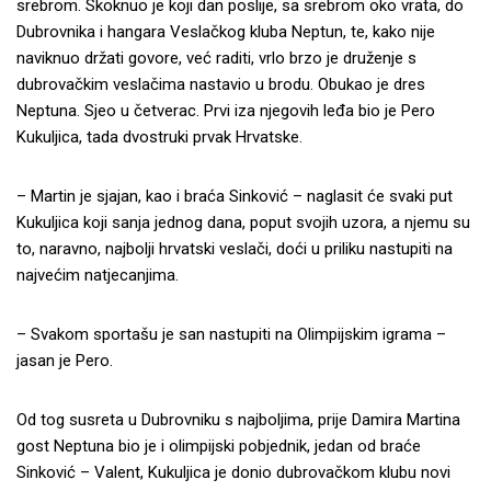
srebrom. Skoknuo je koji dan poslije, sa srebrom oko vrata, do
Dubrovnika i hangara Veslačkog kluba Neptun, te, kako nije
naviknuo držati govore, već raditi, vrlo brzo je druženje s
dubrovačkim veslačima nastavio u brodu. Obukao je dres
Neptuna. Sjeo u četverac. Prvi iza njegovih leđa bio je Pero
Kukuljica, tada dvostruki prvak Hrvatske.
– Martin je sjajan, kao i braća Sinković – naglasit će svaki put
Kukuljica koji sanja jednog dana, poput svojih uzora, a njemu su
to, naravno, najbolji hrvatski veslači, doći u priliku nastupiti na
najvećim natjecanjima.
– Svakom sportašu je san nastupiti na Olimpijskim igrama –
jasan je Pero.
Od tog susreta u Dubrovniku s najboljima, prije Damira Martina
gost Neptuna bio je i olimpijski pobjednik, jedan od braće
Sinković – Valent, Kukuljica je donio dubrovačkom klubu novi