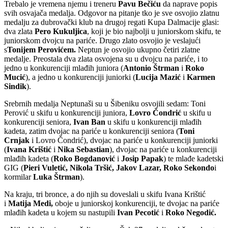
Trebalo je vremena njemu i treneru
Pavu Bečiću
da naprave popis
svih osvajača medalja. Odgovor na pitanje tko je sve osvojio zlatnu
medalju za dubrovački klub na drugoj regati Kupa Dalmacije glasi:
dva zlata
Pero Kukuljica
, koji je bio najbolji u juniorskom skifu, te
juniorskom dvojcu na pariće. Drugo zlato osvojio je veslajući
s
Tonijem Perovićem.
Neptun je osvojio ukupno četiri zlatne
medalje. Preostala dva zlata osvojena su u dvojcu na pariće, i to
jedno u konkurenciji mlađih juniora (
Antonio Štrman
i
Roko
Mucić
), a jedno u konkurenciji juniorki (
Lucija Mazić
i
Karmen
Sindik
).
Srebrnih medalja Neptunaši su u Šibeniku osvojili sedam: Toni
Perović u skifu u konkurenciji juniora,
Lovro Čondrić
u skifu u
konkurenciji seniora,
Ivan Ban
u skifu u konkurenciji mlađih
kadeta, zatim dvojac na pariće u konkurenciji seniora (
Toni
Crnjak
i Lovro Čondrić), dvojac na pariće u konkurenciji juniorki
(
Ivana Krištić
i
Nika Sebastian
), dvojac na pariće u konkurenciji
mlađih kadeta (
Roko Bogdanović
i
Josip Papak
) te mlađe kadetski
GIG (
Pieri Vuletić, Nikola Tršić, Jakov Lazar, Roko Sekondo
i
kormilar
Luka Štrman
).
Na kraju, tri bronce, a do njih su doveslali u skifu Ivana Krištić
i
Matija Medi,
oboje u juniorskoj konkurenciji, te dvojac na pariće
mlađih kadeta u kojem su nastupili
Ivan Pecotić
i
Roko Negodić.