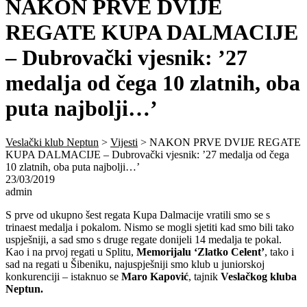
NAKON PRVE DVIJE
REGATE KUPA DALMACIJE
– Dubrovački vjesnik: ’27
medalja od čega 10 zlatnih, oba
puta najbolji…’
Veslački klub Neptun
>
Vijesti
>
NAKON PRVE DVIJE REGATE
KUPA DALMACIJE – Dubrovački vjesnik: ’27 medalja od čega
10 zlatnih, oba puta najbolji…’
23/03/2019
admin
S prve od ukupno šest regata Kupa Dalmacije vratili smo se s
trinaest medalja i pokalom. Nismo se mogli sjetiti kad smo bili tako
uspješniji, a sad smo s druge regate donijeli 14 medalja te pokal.
Kao i na prvoj regati u Splitu,
Memorijalu ‘Zlatko Celent’
, tako i
sad na regati u Šibeniku, najuspješniji smo klub u juniorskoj
konkurenciji – istaknuo se
Maro Kapović
, tajnik
Veslačkog kluba
Neptun.