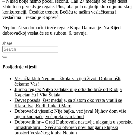
– Nikad bolje nismo počeli sezonu. Čak 27 medalja od čega deset
zlatnih na prve dvije regate. Plus, oba puta najbolji klub u juniorskoj
konkurenciji. Čestitke treneru Bečiću te našim veslačicama i
veslačima – rekao je Kapović.
Neptunaši su domaćini treće regate Kupa Dalmacije. Na Rijeci
dubrovačkoj veslat će se u subotu, 6. travnja.
share
Posljednje vijesti
Veslački klub Neptun – škola za cijeli život: Dobrodošli,
čekamo Vas!
Jumbo regata: Nitko zadatak nije odradio brže od Rudija
Kapetanića i Vita Šutala
Devet posada, šest medalja, sa zlatom oko vrata vratili se
Kiara, Iva, Rudi, Luka i Maro
Dubrovački vjesnik: Nije bajka, već java! Njihov dom više
nije ružno pače, već prekrasan labud
Dubrovnik.hr – Grad Dubrovnik nastavlja ulaganja u sportsku
infrastrukturu – Svečano otvoren novi hangar i klupski
prostori Veslačkog kluba Neptun