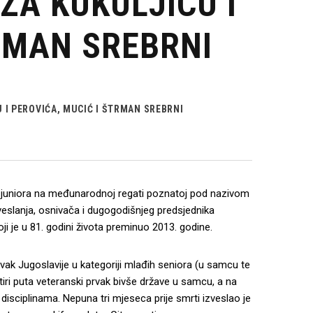
 ZA KUKULJICU I
RMAN SREBRNI
U I PEROVIĆA, MUCIĆ I ŠTRMAN SREBRNI
iji juniora na međunarodnoj regati poznatoj pod nazivom
 veslanja, osnivača i dugogodišnjeg predsjednika
ji je u 81. godini života preminuo 2013. godine.
rvak Jugoslavije u kategoriji mlađih seniora (u samcu te
etiri puta veteranski prvak bivše države u samcu, a na
disciplinama. Nepuna tri mjeseca prije smrti izveslao je