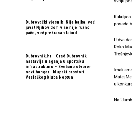
svoju posl
Kukuljica
Dubrovački vjesnik: Nije bajka, već
posade Ve
java! Njihov dom više nije ružno
pače, već prekrasan labud
U dva dan
Roko Muci
Trešnjevk
Dubrovnik.hr – Grad Dubrovnik
nastavlja ulaganja u sportsku
infrastrukturu – Svečano otvoren
Imali smo
novi hangar i klupski prostori
Matej Met
Veslačkog kluba Neptun
u konkure
Na ‘Jumbo