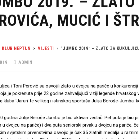
UMBO 2019.’ – ZLATO
ROVIĆA, MUCIĆ I ŠT
I KLUB NEPTUN
>
VIJESTI
>
‘JUMBO 2019.’ – ZLATO ZA KUKULJIC
019
ADMIN
ljica i Toni Perović su osvojili zlato u dvojcu na pariće u konkurenc
oja je pokrenuta prije 22 godine zahvaljujući viziji legende hrvatskog
 kluba ‘Jarun’ te velikog i istinskog sportaša Julija Boroše-Jumba, ko
0 godina Julije Beroše Jumbo je bio aktivan veslač. Pet puta je bio p
ta u dvojcu na pariće) i dva puta seniorski prvak u dvojcu na pariće, č
im svjetskim prvenstvima osvojio je čak 35 zlatnih medalja u raznim 