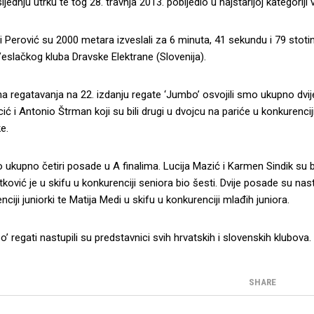
jednju utrku te tog 28. travnja 2013. pobijedio u najstarijoj kategoriji 
 i Perović su 2000 metara izveslali za 6 minuta, 41 sekundu i 79 stotin
slačkog kluba Dravske Elektrane (Slovenija).
a regatavanja na 22. izdanju regate ‘Jumbo’ osvojili smo ukupno dvij
ć i Antonio Štrman koji su bili drugi u dvojcu na pariće u konkurenci
e.
 ukupno četiri posade u A finalima. Lucija Mazić i Karmen Sindik su bil
ković je u skifu u konkurenciji seniora bio šesti. Dvije posade su nastup
nciji juniorki te Matija Medi u skifu u konkurenciji mlađih juniora.
’ regati nastupili su predstavnici svih hrvatskih i slovenskih klubova.
SHARE