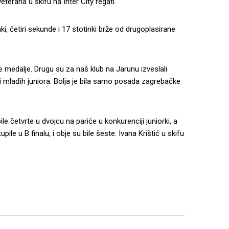
veterana u skifu na Inter City regati.
ki, četiri sekunde i 17 stotinki brže od drugoplasirane
e medalje. Drugu su za naš klub na Jarunu izveslali
ji mlađih juniora. Bolja je bila samo posada zagrebačke
e četvrte u dvojcu na pariće u konkurenciji juniorki, a
ile u B finalu, i obje su bile šeste: Ivana Krištić u skifu