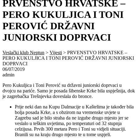
PRVENSTVO HRVATSKE –
PERO KUKULJICA I TONI
PEROVIĆ DRŽAVNI
JUNIORSKI DOPRVACI
Veslački klub Neptun
>
Vijesti
>
PRVENSTVO HRVATSKE –
PERO KUKULJICA I TONI PEROVIĆ DRŽAVNI JUNIORSKI
DOPRVACI
06/07/2019
admin
Pero Kukuljica i Toni Perović su državni juniorski doprvaci u
dvojcu na pariće. Samo je posada šibenske Krke bila uspješnija, dok
je zagrebačka Trešnjevka doveslala do bronce.
Prije neki dan na Kupu Dalmacije u Kaštelima je također bila
bolja posada Krke, a s obzirom na vremenske uvjete u
Zagrebu sad je bilo straha da ne izgube drugo mjesto jer se
veslalo u teškim uvjetima, po temperaturi od 32 stupnja
celzijusa. Prvih 300 metara Pero i Toni su vidjeli situaciji.
Branili su na kraju drugo mjesto te u tome uspjeli.