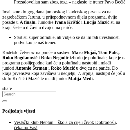
Prezadovoljan sam zbog toga – naglasio je trener Pavo Bečić.
Imali smo drugog dana juniorskog i kadetskog prvenstva na
zagrebačkom Jarunu, u prijepodnevnom dijelu programa, dvije
posade u
A finalu.
Juniorke
Ivana Krištić
i
Lucija Mazić
su na
kraju šeste u državi u dvojcu na pariće.
Start su super odradile, ali vidjelo se da im fali uveslanosti –
podvukao je naš trener.
Kadetski četverac na pariće u sastavu
Maro Mojaš, Toni Pulić,
Roko
Bogdanović
i
Roko Negodić
izborio je polufinale, koje je na
programu poslijepodne kad će u polufinalu nastupiti i mlađi
juniori
Antonio Štrman
i
Roko Mucić
u dvojcu na pariće. Do
kraja prvenstva koja završava u nedjelju, 7. srpnja, nastupit će još u
skifu Krištić i Mazić te mlađi junior
Matija Medi.
share
Posljednje vijesti
Veslački klub Neptun – škola za cijeli život: Dobrodošli,
čekamo Vas!