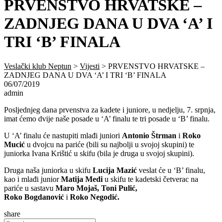
PRVENSTVO HRVATSKE –
ZADNJEG DANA U DVA ‘A’ I
TRI ‘B’ FINALA
Veslački klub Neptun
>
Vijesti
>
PRVENSTVO HRVATSKE –
ZADNJEG DANA U DVA ‘A’ I TRI ‘B’ FINALA
06/07/2019
admin
Posljednjeg dana prvenstva za kadete i juniore, u nedjelju, 7. srpnja,
imat ćemo dvije naše posade u ‘A’ finalu te tri posade u ‘B’ finalu.
U ‘A’ finalu će nastupiti mlađi juniori
Antonio Štrman
i
Roko
Mucić
u dvojcu na pariće (bili su najbolji u svojoj skupini) te
juniorka Ivana Krištić u skifu (bila je druga u svojoj skupini).
Druga naša juniorka u skifu
Lucija Mazić
veslat će u ‘B’ finalu,
kao i mlađi junior
Matija Medi
u skifu te kadetski četverac na
pariće u sastavu
Maro Mojaš, Toni Pulić,
Roko
Bogdanović
i
Roko Negodić.
share