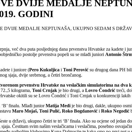
OVE DVIJE MEDALJE NEPTU
19. GODINI
E DVIJE MEDALJE NEPTUNAŠA, UKUPNO SEDAM S DRŽAVN
. srpnja, već dva puta posljednjeg dana prvenstva Hrvatske za kadete i 
pobjedničko postolje prvenstva popeli su se mlađi juniori
Antonio Štr
dete i juniore (
Pero Kukuljica
i
Toni Perović
su drugog dana PH bili
nog sjaja, dvije srebrnog, a četiri brončanog.
vorenom prvenstvu Hrvatske na veslačkim simulatorima na dva k
o 72.,5 kilograma,
Toni Crnjak
je bio drugi, a
Lovro Čondrić
treći, d
vatske okitili su se Lovro Čondrić i Toni Crnjak u konkurenciji lakih 
‘B’ finalu. Mlađi junior
Matija Medi
je bio drugi, dakle, ukupno osm
astavu
Maro Mojaš, Toni Pulić, Roko Bogdanović
i
Roko Negodić
b
 šeste u državi), ukupno četiri te tri ‘B’ finala. Ako su ocjene od jeda
og sjaja. Čestitam svim našim veslačicama i veslačima, posebno osvajači
među najboljim klubovima Kupa Dalmacije te kako smo po prvi put u po