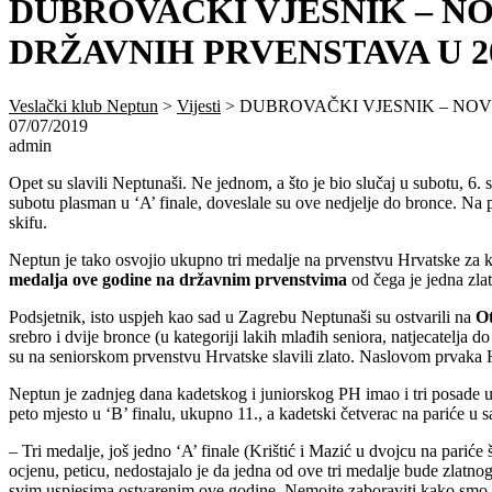
DUBROVAČKI VJESNIK – N
DRŽAVNIH PRVENSTAVA U 20
Veslački klub Neptun
>
Vijesti
>
DUBROVAČKI VJESNIK – NOV
07/07/2019
admin
Opet su slavili Neptunaši. Ne jednom, a što je bio slučaj u subotu, 6
subotu plasman u ‘A’ finale, doveslale su ove nedjelje do bronce. Na 
skifu.
Neptun je tako osvojio ukupno tri medalje na prvenstvu Hrvatske za ka
medalja ove godine na državnim prvenstvima
od čega je jedna zlat
Podsjetnik, isto uspjeh kao sad u Zagrebu Neptunaši su ostvarili na
Ot
srebro i dvije bronce (u kategoriji lakih mlađih seniora, natjecatelja d
su na seniorskom prvenstvu Hrvatske slavili zlato. Naslovom prvaka Hr
Neptun je zadnjeg dana kadetskog i juniorskog PH imao i tri posade u 
peto mjesto u ‘B’ finalu, ukupno 11., a kadetski četverac na pariće u s
– Tri medalje, još jedno ‘A’ finale (Krištić i Mazić u dvojcu na pariće
ocjenu, peticu, nedostajalo je da jedna od ove tri medalje bude zlatn
svim uspjesima ostvarenim ove godine. Nemojte zaboraviti kako smo 