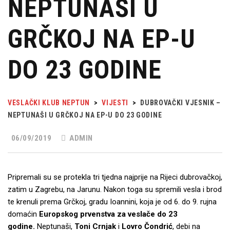
NEPTUNAŠI U
GRČKOJ NA EP-U
DO 23 GODINE
VESLAČKI KLUB NEPTUN
>
VIJESTI
>
DUBROVAČKI VJESNIK –
NEPTUNAŠI U GRČKOJ NA EP-U DO 23 GODINE
06/09/2019
ADMIN
Pripremali su se protekla tri tjedna najprije na Rijeci dubrovačkoj,
zatim u Zagrebu, na Jarunu. Nakon toga su spremili vesla i brod
te krenuli prema Grčkoj, gradu Ioannini, koja je od 6. do 9. rujna
domaćin
Europskog prvenstva za veslače do 23
godine.
Neptunaši,
Toni Crnjak
i
Lovro Čondrić
, debi na