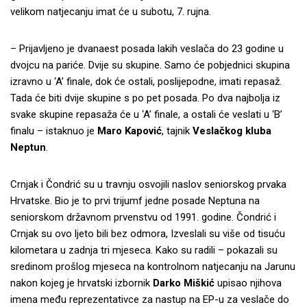
velikom natjecanju imat će u subotu, 7. rujna.
– Prijavljeno je dvanaest posada lakih veslača do 23 godine u
dvojcu na pariće. Dvije su skupine. Samo će pobjednici skupina
izravno u ‘A’ finale, dok će ostali, poslijepodne, imati repasaž.
Tada će biti dvije skupine s po pet posada. Po dva najbolja iz
svake skupine repasaža će u ‘A’ finale, a ostali će veslati u ‘B’
finalu – istaknuo je
Maro Kapović
, tajnik
Veslačkog kluba
Neptun
.
Crnjak i Čondrić su u travnju osvojili naslov seniorskog prvaka
Hrvatske. Bio je to prvi trijumf jedne posade Neptuna na
seniorskom državnom prvenstvu od 1991. godine. Čondrić i
Crnjak su ovo ljeto bili bez odmora, Izveslali su više od tisuću
kilometara u zadnja tri mjeseca. Kako su radili – pokazali su
sredinom prošlog mjeseca na kontrolnom natjecanju na Jarunu
nakon kojeg je hrvatski izbornik
Darko Miškić
upisao njihova
imena među reprezentativce za nastup na EP-u za veslače do