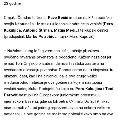
23 godine.
Crnjak i Čondrić te trener
Pavo Bečić
imat će na EP-u podršku
svojih Neptunaša. Uz stazu u Ioannini bodrit će ih veslači (
Pero
Kukuljica, Antonio Štrman, Matija Medi
…) te klupski čelnici
(predsjednik
Marko Potrebica
i tajnik Maro Kapović).
– Nažalost, zbog lošeg vremena, kiše, točnije pljuskova,
svečano otvaranje prvenstva je odgođeno. Kažem nažalost jer
je naš Toni Crnjak bio izabran da nosi hrvatsku zastavu na
svečanom otvaranju prvenstva. Ponosni smo na tu činjenicu, tu
ukazanu čast, kao i na činjenicu da je ovo drugo veliko
međunarodno natjecanje ove godine na kojem nastupaju
veslači našeg kluba. Podsjetit ću kako su
Pero Kukuljica
i
Toni
Perović
nastupili na Europskom juniorskom prvenstvu u
njemačkom Essenu, gdje su bili peti u C-finalu. Do 2019. nikad
nismo imali više od jednog reprezentativca na nekom velikom
natjecanju, a ove godine se možemo pohvaliti kako smo na dva