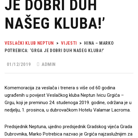
JE DOBRI DUH
NAŠEG KLUBA!’
VESLAČKI KLUB NEPTUN
>
VIJESTI
>
HINA – MARKO
POTREBICA: ‘GRGA JE DOBRI DUH NAŠEG KLUBA!’
01/12/2019
ADMIN
Komemoracija za veslača i trenera s više od 60 godina
ugrađenih u povijest Veslačkog kluba Neptun Ivicu Grgića –
Grgu, koji je preminuo 24. studenoga 2019. godine, održana je u
nedjelju, 1. prosinca, u dubrovačkom Hotelu Valamar Lacroma.
Predsjednik Neptuna, ujedno predsjednik Gradskog vijeća Grada
Dubrovnika, Marko Potrebica nazvao je Grgića najzaslužnijim za