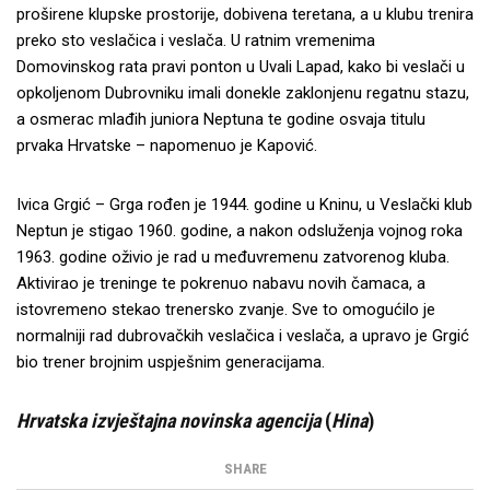
proširene klupske prostorije, dobivena teretana, a u klubu trenira
preko sto veslačica i veslača. U ratnim vremenima
Domovinskog rata pravi ponton u Uvali Lapad, kako bi veslači u
opkoljenom Dubrovniku imali donekle zaklonjenu regatnu stazu,
a osmerac mlađih juniora Neptuna te godine osvaja titulu
prvaka Hrvatske – napomenuo je Kapović.
Ivica Grgić – Grga rođen je 1944. godine u Kninu, u Veslački klub
Neptun je stigao 1960. godine, a nakon odsluženja vojnog roka
1963. godine oživio je rad u međuvremenu zatvorenog kluba.
Aktivirao je treninge te pokrenuo nabavu novih čamaca, a
istovremeno stekao trenersko zvanje. Sve to omogućilo je
normalniji rad dubrovačkih veslačica i veslača, a upravo je Grgić
bio trener brojnim uspješnim generacijama.
Hrvatska izvještajna novinska agencija
(
Hina
)
SHARE