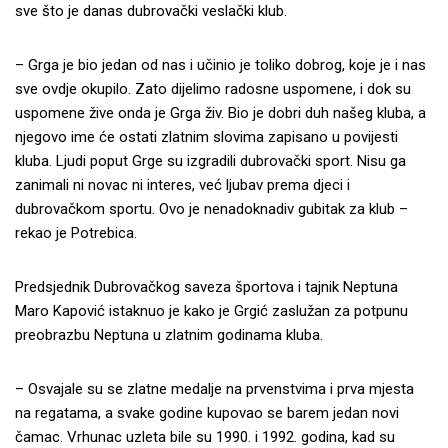
sve što je danas dubrovački veslački klub.
– Grga je bio jedan od nas i učinio je toliko dobrog, koje je i nas
sve ovdje okupilo. Zato dijelimo radosne uspomene, i dok su
uspomene žive onda je Grga živ. Bio je dobri duh našeg kluba, a
njegovo ime će ostati zlatnim slovima zapisano u povijesti
kluba. Ljudi poput Grge su izgradili dubrovački sport. Nisu ga
zanimali ni novac ni interes, već ljubav prema djeci i
dubrovačkom sportu. Ovo je nenadoknadiv gubitak za klub –
rekao je Potrebica.
Predsjednik Dubrovačkog saveza športova i tajnik Neptuna
Maro Kapović istaknuo je kako je Grgić zaslužan za potpunu
preobrazbu Neptuna u zlatnim godinama kluba.
– Osvajale su se zlatne medalje na prvenstvima i prva mjesta
na regatama, a svake godine kupovao se barem jedan novi
čamac. Vrhunac uzleta bile su 1990. i 1992. godina, kad su