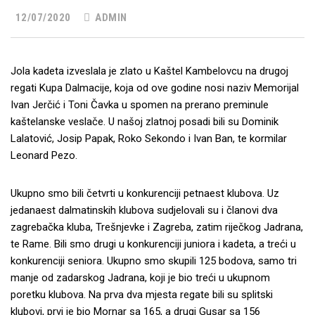
12/07/2020
ADMIN
Jola kadeta izveslala je zlato u Kaštel Kambelovcu na drugoj
regati Kupa Dalmacije, koja od ove godine nosi naziv Memorijal
Ivan Jerčić i Toni Čavka u spomen na prerano preminule
kaštelanske veslače. U našoj zlatnoj posadi bili su Dominik
Lalatović, Josip Papak, Roko Sekondo i Ivan Ban, te kormilar
Leonard Pezo.
Ukupno smo bili četvrti u konkurenciji petnaest klubova. Uz
jedanaest dalmatinskih klubova sudjelovali su i članovi dva
zagrebačka kluba, Trešnjevke i Zagreba, zatim riječkog Jadrana,
te Rame. Bili smo drugi u konkurenciji juniora i kadeta, a treći u
konkurenciji seniora. Ukupno smo skupili 125 bodova, samo tri
manje od zadarskog Jadrana, koji je bio treći u ukupnom
poretku klubova. Na prva dva mjesta regate bili su splitski
klubovi, prvi je bio Mornar sa 165, a drugi Gusar sa 156