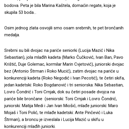
bodova. Peta je bila Marina Kaštela, domaćin regate, koja je
skupila 53 boda…
Osim jednog zlata osvojili smo osam srebrnih, te pet brončanih
medalja.
Srebrni su bili dvojac na pariće seniorki (Lucija Mazić i Nika
Sebastian), jola mlađih kadeta (Marko Čučković, Ivan Ban, Pavo
Krištić, Duje Golemac, kormilar Marin Cvjetović), juniorski dvojac
bez (Antonio Štrman i Roko Mucić), zatim dvojac na pariće u
konkurenciji kadeta (Roko Negodić i Ivan Pecotić), te četiri skifa,
jedan kadetski: Roko Bogdanović i tri seniorska: Nika Sebastian,
Lovro Čondrić i Toni Crnjak, dok su četiri posade dvojca na
pariće bile brončane (seniorski: Toni Crnjak i Lovro Čondrić,
juniorski: Matija Medi i Jan Ivan Miošić, mlađe juniorski: Maro
Mojaš i Toni Polić, te mlađe kadetski: Ante Pinčević i Luka
Štrman), a broncu je izveslala i Lucija Mazić u skifu u
konkurenciji mlađih juniorki.