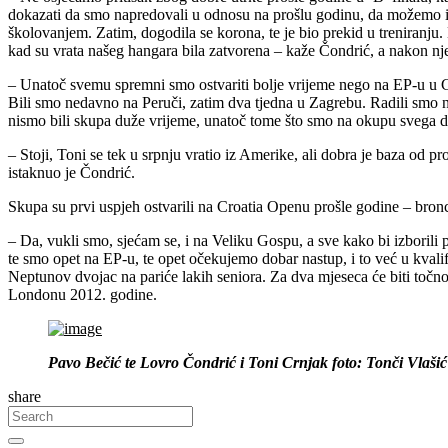
dokazati da smo napredovali u odnosu na prošlu godinu, da možemo ić
školovanjem. Zatim, dogodila se korona, te je bio prekid u treniranju.
kad su vrata našeg hangara bila zatvorena – kaže Čondrić, a nakon nje
– Unatoč svemu spremni smo ostvariti bolje vrijeme nego na EP-u u G
Bili smo nedavno na Peruči, zatim dva tjedna u Zagrebu. Radili smo ne
nismo bili skupa duže vrijeme, unatoč tome što smo na okupu svega d
– Stoji, Toni se tek u srpnju vratio iz Amerike, ali dobra je baza od p
istaknuo je Čondrić.
Skupa su prvi uspjeh ostvarili na Croatia Openu prošle godine – bronc
– Da, vukli smo, sjećam se, i na Veliku Gospu, a sve kako bi izborili 
te smo opet na EP-u, te opet očekujemo dobar nastup, i to već u kvalif
Neptunov dvojac na pariće lakih seniora. Za dva mjeseca će biti točno
Londonu 2012. godine.
Pavo Bečić te Lovro Čondrić i Toni Crnjak foto: Tonči Vlašić
share