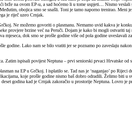
i brže na ovom EP-u, a sad hoćemo li u tome uspjeti… Nismo veslali sk
 Međutim, obojica smo se snašli. Toni je tamo naporno trenirao. Meni je
ga je riječ uzeo Crnjak.
rčkoj. Ne možemo govoriti o plasmanu. Nemamo uvid kakva je konkurenc
ke provjere brzine već na Peruči. Dojam je kako bi mogli ostvariti taj 
va mjeseca, dok smo se prošle godine više od pola godine uveslavali z
rošle godine. Lako nam se bilo vratiti jer se poznamo po zaveslaju nakon
a. Zatim ispisali povijest Neptuna – prvi seniorski prvaci Hrvatske od 
plasman na EP u Grčkoj. I isplatilo se. Tad nas je ‘naganjao’ po Rijeci 
ikacijama, koje prošle godine nismo baš dobro odradili. Želimo biti u sva
 deset godina kad je Crnjak zakoračio u prostorije Neptuna. Lovro je pr