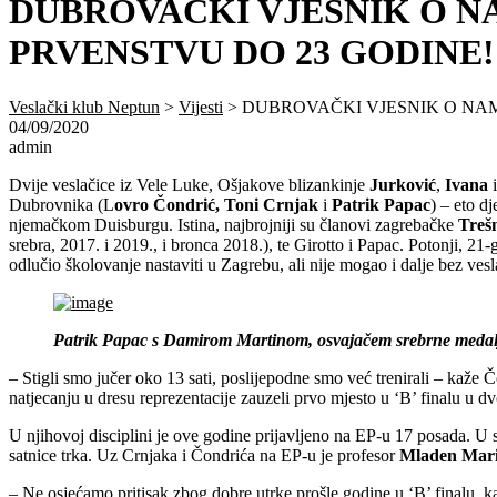
DUBROVAČKI VJESNIK O N
PRVENSTVU DO 23 GODINE!
Veslački klub Neptun
>
Vijesti
>
DUBROVAČKI VJESNIK O NAM
04/09/2020
admin
Dvije veslačice iz Vele Luke, Ošjakove blizankinje
Jurković
,
Ivana
Dubrovnika (L
ovro Čondrić, Toni Crnjak
i
Patrik Papac
) – eto d
njemačkom Duisburgu. Istina, najbrojniji su članovi zagrebačke
Treš
srebra, 2017. i 2019., i bronca 2018.), te Girotto i Papac. Potonji, 2
odlučio školovanje nastaviti u Zagrebu, ali nije mogao i dalje bez vesla
Patrik Papac s Damirom Martinom, osvajačem srebrne medalje
– Stigli smo jučer oko 13 sati, poslijepodne smo već trenirali – kaže
natjecanju u dresu reprezentacije zauzeli prvo mjesto u ‘B’ finalu u d
U njihovoj disciplini je ove godine prijavljeno na EP-u 17 posada. U sub
satnice trka. Uz Crnjaka i Čondrića na EP-u je profesor
Mladen Mari
– Ne osjećamo pritisak zbog dobre utrke prošle godine u ‘B’ finalu, 