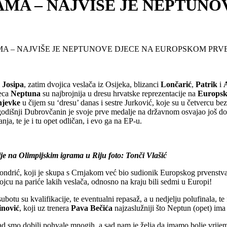
AMA – NAJVIŠE JE NEPTUN
A – NAJVIŠE JE NEPTUNOVE DJECE NA EUROPSKOM PRV
i
Josipa
, zatim dvojica veslača iz Osijeka, blizanci
Lončarić
,
Patrik
i
jeca
Neptuna
su najbrojnija u dresu hrvatske reprezentacije na
Europsk
njevke
u čijem su ‘dresu’ danas i sestre Jurković, koje su u četvercu b
1-godišnji Dubrovčanin je svoje prve medalje na državnom osvajao još dok
nja, te je i tu opet odličan, i evo ga na EP-u.
 na Olimpijskim igrama u Riju foto: Tonči Vlašić
 Čondrić, koji je skupa s Crnjakom već bio sudionik Europskog prvenstv
vojcu na pariće lakih veslača, odnosno na kraju bili sedmi u Europi!
otu su kvalifikacije, te eventualni repasaž, a u nedjelju polufinala, te 
nović
, koji uz trenera
Pava Bečića
najzaslužniji što Neptun (opet) ima
kad smo dobili pohvale mnogih, a sad nam je želja da imamo bolje vrijem