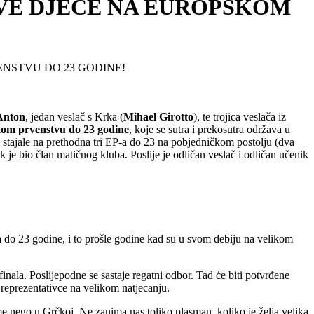
OVE DJECE NA EUROPSKOM
ENSTVU DO 23 GODINE!
Anton
, jedan veslač s Krka (
Mihael Girotto
), te trojica veslača iz
om prvenstvu do 23 godine
, koje se sutra i prekosutra održava u
ez stajale na prethodna tri EP-a do 23 na pobjedničkom postolju (dva
 je bio član matičnog kluba. Poslije je odličan veslač i odličan učenik
a do 23 godine, i to prošle godine kad su u svom debiju na velikom
finala. Poslijepodne se sastaje regatni odbor. Tad će biti potvrđene
 reprezentativce na velikom natjecanju.
e nego u Grčkoj. Ne zanima nas toliko plasman, koliko je želja velika