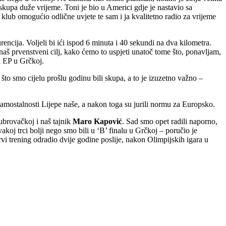
upa duže vrijeme. Toni je bio u Americi gdje je nastavio sa
 klub omogućio odlične uvjete te sam i ja kvalitetno radio za vrijeme
ija. Voljeli bi ići ispod 6 minuta i 40 sekundi na dva kilometra.
naš prvenstveni cilj, kako ćemo to uspjeti unatoč tome što, ponavljam,
a EP u Grčkoj.
 što smo cijelu prošlu godinu bili skupa, a to je izuzetno važno –
samostalnosti Lijepe naše, a nakon toga su jurili normu za Europsko.
dubrovačkoj i naš tajnik
Maro Kapović
. Sad smo opet radili naporno,
koj trci bolji nego smo bili u ‘B’ finalu u Grčkoj – poručio je
vi trening odradio dvije godine poslije, nakon Olimpijskih igara u