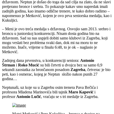
državnom. Neptun je došao do toga da sad cilja na zlato, da ne slavi
pretjerano bronce i srebra. To pokazuje kakav smo
napredak imali
zadnjih godina, kao imamo odlične trenere, te kako dobro radimo –
napomenuo je Metković, kojem je ovo prva seniorska medalja, kao i
Kukuljici.
– Meni je ovo treća medalja s državnog. Osvojio sam 2013. srebro i
broncu u juniorskoj konkurenciji. Nisam dosta godina bio na
državnom. Sad su nas uspjeli dobiti samo klubovi iz Zagreba, koji
mogu veslati bez problema svaki dan, dok mi na moru to ne
možemo. Inače, vrijeme u finalu 6:48, to je ok – naglasio je
Metković.
Zadnjeg dana prvenstva, u konkurenciji seniora:
Antonio
Štrman
i
Roko Mucić
su bili četvrti u dvojcu bez sa samo 0,9
sekundi zaostatka za brončanom posadom
Zagreba
, četverac je bio
peti, kao i osmerac, kojeg je Neptun složio nakon punih 27
godina…
Neptunaši, uz koje su u Zagrebu osim trenera Pava Bečića i
profesora Mladena Marinovića bili tajnik
Maro Kapović
i
profesor
Antonio Lučić
, vraćaju se s tri medalje iz Zagreba.
Matej Metković i Pero Kukuljica – bronca u dvojcu na