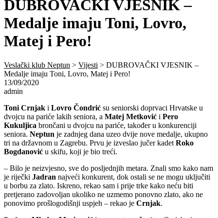
DUBROVAČKI VJESNIK –
Medalje imaju Toni, Lovro,
Matej i Pero!
Veslački klub Neptun
>
Vijesti
>
DUBROVAČKI VJESNIK –
Medalje imaju Toni, Lovro, Matej i Pero!
13/09/2020
admin
Toni Crnjak
i
Lovro Čondrić
su seniorski doprvaci Hrvatske u
dvojcu na pariće lakih seniora, a
Matej Metković
i
Pero
Kukuljica
brončani u dvojcu na pariće, također u konkurenciji
seniora.
Neptun
je zadnjeg dana uzeo dvije nove medalje, ukupno
tri na državnom u Zagrebu. Prvu je izveslao jučer kadet
Roko
Bogdanović
u skifu, koji je bio treći.
– Bilo je neizvjesno, sve do posljednjih metara. Znali smo kako nam
je riječki
Jadran
najveći konkurent, dok ostali se ne mogu uključiti
u borbu za zlato. Iskreno, rekao sam i prije trke kako neću biti
pretjerano zadovoljan ukoliko ne uzmemo ponovno zlato, ako ne
ponovimo prošlogodišnji uspjeh – rekao je
Crnjak
.