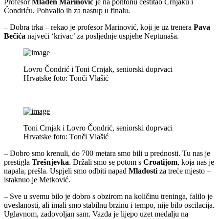
Profesor
Mladen Marinović
je na pontonu čestitao Crnjaku i
Čondriću. Pohvalio ih za nastup u finalu.
– Dobra trka – rekao je profesor Marinović, koji je uz trenera
Pava
Bečića
najveći ‘krivac’ za posljednje uspjehe Neptunaša.
Lovro Čondrić i Toni Crnjak, seniorski doprvaci
Hrvatske foto: Tonči Vlašić
Toni Crnjak i Lovro Čondrić, seniorski doprvaci
Hrvatske foto: Tonči Vlašić
– Dobro smo krenuli, do 700 metara smo bili u prednosti. Tu nas je
prestigla
Trešnjevka
. Držali smo se potom s
Croatijom
, koja nas je
napala, prešla. Uspjeli smo odbiti napad
Mladosti
za treće mjesto –
istaknuo je Metković.
– Sve u svemu bilo je dobro s obzirom na količinu treninga, falilo je
uveslanosti, ali imali smo stabilnu brzinu i tempo, nije bilo oscilacija.
Uglavnom, zadovoljan sam. Vazda je lijepo uzet medalju na