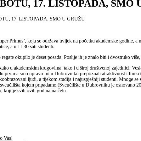
UBOTU, 17. LISTOPADA, SMO
BOTU, 17. LISTOPADA, SMO U GRUŽU
er Primus’, koja se održava uvijek na početku akademske godine, a na
tice, a u 11.30 sati studenti.
regate okupilo je deset posada. Poslije ih je znalo biti i dvostruko više,
ko u akademskim krugovima, tako i u široj društvenoj zajednici. Veslan
eđu prvima smo upravo mi u Dubrovniku prepoznali atraktivnost i funkci
okoobrazovani ljudi, a tijekom studija i najuspješniji studenti. Mnoge se
d sveučilišta kojem pripadamo (Sveučilište u Dubrovniku je osnovano 2
, koji je svih ovih godina na čelu
mo Vas!