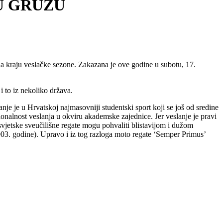
 U GRUŽU
 kraju veslačke sezone. Zakazana je ove godine u subotu, 17.
 i to iz nekoliko država.
je je u Hrvatskoj najmasovniji studentski sport koji se još od sredine
onalnost veslanja u okviru akademske zajednice. Jer veslanje je pravi
 svjetske sveučilišne regate mogu pohvaliti blistavijom i dužom
003. godine). Upravo i iz tog razloga moto regate ‘Semper Primus’