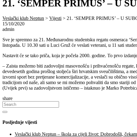
21. ‘SEMPER PRIMUS’ – U S
Veslački klub Neptun
>
Vijesti
>
21. ‘SEMPER PRIMUS’ – U SU
15/10/2020
admin
Sve je spremno za 21. Međunarodnu studentsku regatu osmeraca ‘Semp
listopada. U 10.30 sati u Luci Gruž će veslati veterani, u 11 sati studen
Nastavit će se tako priča, koja je počela 2000. godine. To prvo izdanje 
– Zaista možemo biti zadovoljni masovnošću i prihvaćenošću regate, ka
devedesetih godina prošlog stoljeća širi hrvatskim sveučilištima, a m
izvorni sport bez pretjerane komercijalizacije, a veslači su obično vis
tradicijom od naše, ali samo se mi možemo pohvaliti da smo stariji o
(Uvijek prvi) sa zadovoljstvom ističemo – istaknuo je Marko Potrebica
share
Posljednje vijesti
Veslački klub Neptun – škola za cijeli život: Dobrodošli, čeka