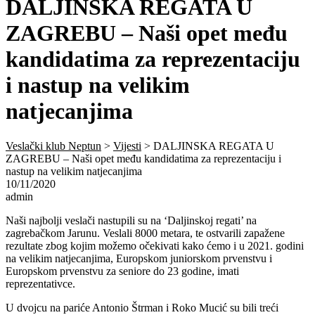
DALJINSKA REGATA U
ZAGREBU – Naši opet među
kandidatima za reprezentaciju
i nastup na velikim
natjecanjima
Veslački klub Neptun
>
Vijesti
>
DALJINSKA REGATA U
ZAGREBU – Naši opet među kandidatima za reprezentaciju i
nastup na velikim natjecanjima
10/11/2020
admin
Naši najbolji veslači nastupili su na ‘Daljinskoj regati’ na
zagrebačkom Jarunu. Veslali 8000 metara, te ostvarili zapažene
rezultate zbog kojim možemo očekivati kako ćemo i u 2021. godini
na velikim natjecanjima, Europskom juniorskom prvenstvu i
Europskom prvenstvu za seniore do 23 godine, imati
reprezentativce.
U dvojcu na pariće Antonio Štrman i Roko Mucić su bili treći