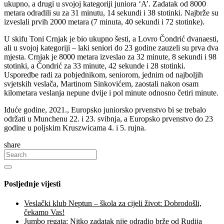
ukupno, a drugi u svojoj kategoriji juniora ‘A’. Zadatak od 8000
metara odradili su za 31 minutu, 14 sekundi i 38 stotinki. Najbrže su
izveslali prvih 2000 metara (7 minuta, 40 sekundi i 72 stotinke).
U skifu Toni Crnjak je bio ukupno šesti, a Lovro Čondrić dvanaesti,
ali u svojoj kategoriji – laki seniori do 23 godine zauzeli su prva dva
mjesta. Crnjak je 8000 metara izveslao za 32 minute, 8 sekundi i 98
stotinki, a Čondrić za 33 minute, 42 sekunde i 28 stotinki.
Usporedbe radi za pobjednikom, seniorom, jednim od najboljih
svjetskih veslača, Martinom Sinkovićem, zaostali nakon osam
kilometara veslanja nepune dvije i pol minute odnosno četiri minute.
Iduće godine, 2021., Europsko juniorsko prvenstvo bi se trebalo
održati u Munchenu 22. i 23. svibnja, a Europsko prvenstvo do 23
godine u poljskim Kruszwicama 4. i 5. rujna.
share
Posljednje vijesti
Veslački klub Neptun – škola za cijeli život: Dobrodošli,
čekamo Vas!
Jumbo regata: Nitko zadatak nije odradio brže od Rudija