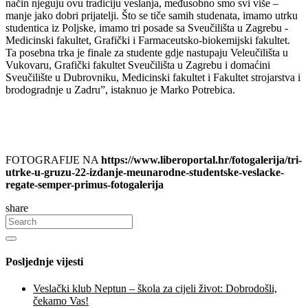
način njeguju ovu tradiciju veslanja, međusobno smo svi više –
manje jako dobri prijatelji. Što se tiče samih studenata, imamo utrku
studentica iz Poljske, imamo tri posade sa Sveučilišta u Zagrebu -
Medicinski fakultet, Grafički i Farmaceutsko-biokemijski fakultet.
Ta posebna trka je finale za studente gdje nastupaju Veleučilišta u
Vukovaru, Grafički fakultet Sveučilišta u Zagrebu i domaćini
Sveučilište u Dubrovniku, Medicinski fakultet i Fakultet strojarstva i
brodogradnje u Zadru”, istaknuo je Marko Potrebica.
FOTOGRAFIJE NA
https://www.liberoportal.hr/fotogalerija/tri-
utrke-u-gruzu-22-izdanje-meunarodne-studentske-veslacke-
regate-semper-primus-fotogalerija
share
Posljednje vijesti
Veslački klub Neptun – škola za cijeli život: Dobrodošli,
čekamo Vas!