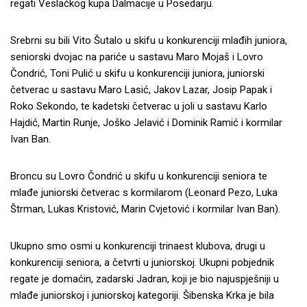
regati Veslačkog kupa Dalmacije u Posedarju.
Srebrni su bili Vito Šutalo u skifu u konkurenciji mlađih juniora,
seniorski dvojac na pariće u sastavu Maro Mojaš i Lovro
Čondrić, Toni Pulić u skifu u konkurenciji juniora, juniorski
četverac u sastavu Maro Lasić, Jakov Lazar, Josip Papak i
Roko Sekondo, te kadetski četverac u joli u sastavu Karlo
Hajdić, Martin Runje, Joško Jelavić i Dominik Ramić i kormilar
Ivan Ban.
Broncu su Lovro Čondrić u skifu u konkurenciji seniora te
mlađe juniorski četverac s kormilarom (Leonard Pezo, Luka
Štrman, Lukas Kristović, Marin Cvjetović i kormilar Ivan Ban).
Ukupno smo osmi u konkurenciji trinaest klubova, drugi u
konkurenciji seniora, a četvrti u juniorskoj. Ukupni pobjednik
regate je domaćin, zadarski Jadran, koji je bio najuspješniji u
mlađe juniorskoj i juniorskoj kategoriji. Šibenska Krka je bila