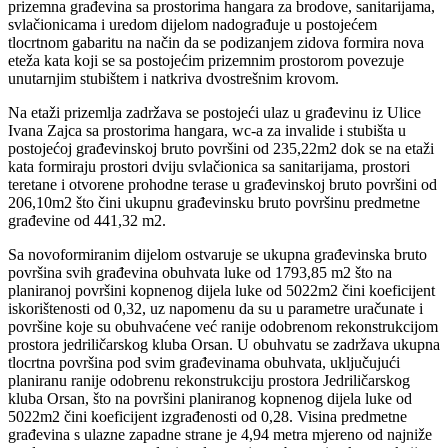
prizemna građevina sa prostorima hangara za brodove, sanitarijama,
svlačionicama i uredom dijelom nadograđuje u postojećem
tlocrtnom gabaritu na način da se podizanjem zidova formira nova
eteža kata koji se sa postojećim prizemnim prostorom povezuje
unutarnjim stubištem i natkriva dvostrešnim krovom.
Na etaži prizemlja zadržava se postojeći ulaz u građevinu iz Ulice
Ivana Zajca sa prostorima hangara, wc-a za invalide i stubišta u
postojećoj građevinskoj bruto površini od 235,22m2 dok se na etaži
kata formiraju prostori dviju svlačionica sa sanitarijama, prostori
teretane i otvorene prohodne terase u građevinskoj bruto površini od
206,10m2 što čini ukupnu građevinsku bruto površinu predmetne
građevine od 441,32 m2.
Sa novoformiranim dijelom ostvaruje se ukupna građevinska bruto
površina svih građevina obuhvata luke od 1793,85 m2 što na
planiranoj površini kopnenog dijela luke od 5022m2 čini koeficijent
iskorištenosti od 0,32, uz napomenu da su u parametre uračunate i
površine koje su obuhvaćene već ranije odobrenom rekonstrukcijom
prostora jedriličarskog kluba Orsan. U obuhvatu se zadržava ukupna
tlocrtna površina pod svim građevinama obuhvata, uključujući
planiranu ranije odobrenu rekonstrukciju prostora Jedriličarskog
kluba Orsan, što na površini planiranog kopnenog dijela luke od
5022m2 čini koeficijent izgrađenosti od 0,28. Visina predmetne
građevina s ulazne zapadne strane je 4,94 metra mjereno od najniže