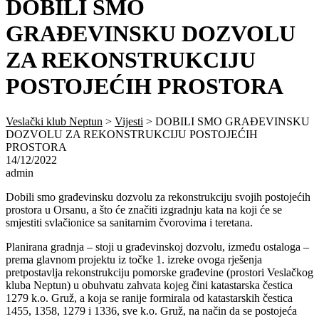
DOBILI SMO
GRAĐEVINSKU DOZVOLU
ZA REKONSTRUKCIJU
POSTOJEĆIH PROSTORA
Veslački klub Neptun
>
Vijesti
>
DOBILI SMO GRAĐEVINSKU
DOZVOLU ZA REKONSTRUKCIJU POSTOJEĆIH
PROSTORA
14/12/2022
admin
Dobili smo građevinsku dozvolu za rekonstrukciju svojih postojećih
prostora u Orsanu, a što će značiti izgradnju kata na koji će se
smjestiti svlačionice sa sanitarnim čvorovima i teretana.
Planirana gradnja – stoji u građevinskoj dozvolu, između ostaloga –
prema glavnom projektu iz točke 1. izreke ovoga rješenja
pretpostavlja rekonstrukciju pomorske građevine (prostori Veslačkog
kluba Neptun) u obuhvatu zahvata kojeg čini katastarska čestica
1279 k.o. Gruž, a koja se ranije formirala od katastarskih čestica
1455, 1358, 1279 i 1336, sve k.o. Gruž, na način da se postojeća