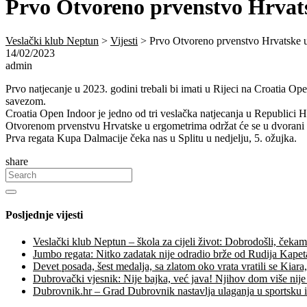
Prvo Otvoreno prvenstvo Hrvat
Veslački klub Neptun
>
Vijesti
>
Prvo Otvoreno prvenstvo Hrvatske u
14/02/2023
admin
Prvo natjecanje u 2023. godini trebali bi imati u Rijeci na Croatia O
savezom.
Croatia Open Indoor je jedno od tri veslačka natjecanja u Republici Hr
Otvorenom prvenstvu Hrvatske u ergometrima održat će se u dvorani 
Prva regata Kupa Dalmacije čeka nas u Splitu u nedjelju, 5. ožujka.
share
Posljednje vijesti
Veslački klub Neptun – škola za cijeli život: Dobrodošli, čeka
Jumbo regata: Nitko zadatak nije odradio brže od Rudija Kapeta
Devet posada, šest medalja, sa zlatom oko vrata vratili se Kiara
Dubrovački vjesnik: Nije bajka, već java! Njihov dom više nije
Dubrovnik.hr – Grad Dubrovnik nastavlja ulaganja u sportsku i