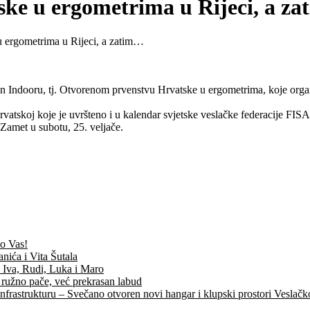
ske u ergometrima u Rijeci, a z
 ergometrima u Rijeci, a zatim…
pen Indooru, tj. Otvorenom prvenstvu Hrvatske u ergometrima, koje orga
vatskoj koje je uvršteno i u kalendar svjetske veslačke federacije FISA
Zamet u subotu, 25. veljače.
mo Vas!
nića i Vita Šutala
, Iva, Rudi, Luka i Maro
 ružno pače, već prekrasan labud
nfrastrukturu – Svečano otvoren novi hangar i klupski prostori Veslač