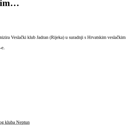
atim…
nizira Veslački klub Jadran (Rijeka) u suradnji s Hrvatskim veslačkim
-e.
kog kluba Neptun