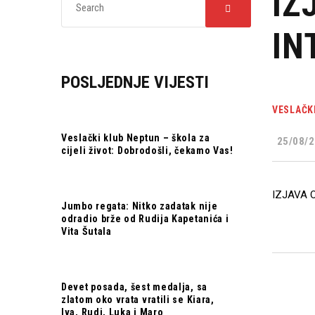
IZ
IN
POSLJEDNJE VIJESTI
VESLAČK
Veslački klub Neptun – škola za
25/08/2
cijeli život: Dobrodošli, čekamo Vas!
IZJAVA 
Jumbo regata: Nitko zadatak nije
odradio brže od Rudija Kapetanića i
Vita Šutala
Devet posada, šest medalja, sa
zlatom oko vrata vratili se Kiara,
Iva, Rudi, Luka i Maro