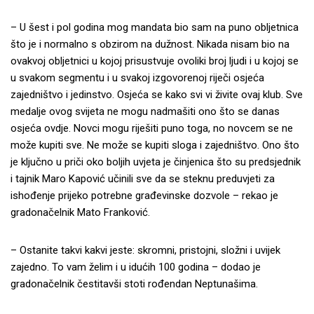
– U šest i pol godina mog mandata bio sam na puno obljetnica
što je i normalno s obzirom na dužnost. Nikada nisam bio na
ovakvoj obljetnici u kojoj prisustvuje ovoliki broj ljudi i u kojoj se
u svakom segmentu i u svakoj izgovorenoj riječi osjeća
zajedništvo i jedinstvo. Osjeća se kako svi vi živite ovaj klub. Sve
medalje ovog svijeta ne mogu nadmašiti ono što se danas
osjeća ovdje. Novci mogu riješiti puno toga, no novcem se ne
može kupiti sve. Ne može se kupiti sloga i zajedništvo. Ono što
je ključno u priči oko boljih uvjeta je činjenica što su predsjednik
i tajnik Maro Kapović učinili sve da se steknu preduvjeti za
ishođenje prijeko potrebne građevinske dozvole – rekao je
gradonačelnik Mato Franković.
– Ostanite takvi kakvi jeste: skromni, pristojni, složni i uvijek
zajedno. To vam želim i u idućih 100 godina – dodao je
gradonačelnik čestitavši stoti rođendan Neptunašima.