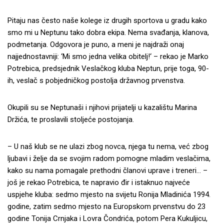
Pitaju nas često naše kolege iz drugih sportova u gradu kako
smo mi u Neptunu tako dobra ekipa. Nema svađanja, klanova,
podmetanja. Odgovora je puno, a meni je najdraži onaj
najjednostavniji: ‘Mi smo jedna velika obitelj!‘ – rekao je Marko
Potrebica, predsjednik Veslačkog kluba Neptun, prije toga, 90-
ih, veslač s pobjedničkog postolja državnog prvenstva.
Okupili su se Neptunaši i njihovi prijatelji u kazalištu Marina
Držića, te proslavili stoljeće postojanja.
– U naš klub se ne ulazi zbog novca, njega tu nema, već zbog
ljubavi i želje da se svojim radom pomogne mladim veslačima,
kako su nama pomagale prethodni članovi uprave i treneri… –
još je rekao Potrebica, te napravio đir i istaknuo najveće
uspjehe kluba: sedmo mjesto na svijetu Ronija Mladinića 1994.
godine, zatim sedmo mjesto na Europskom prvenstvu do 23
godine Tonija Crnjaka i Lovra Čondrića, potom Pera Kukuljicu,