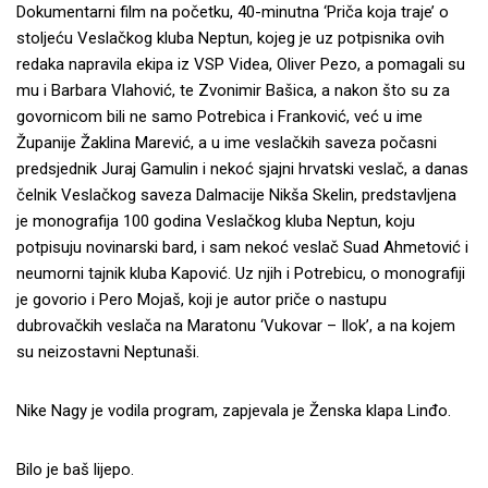
Dokumentarni film na početku, 40-minutna ‘Priča koja traje’ o
stoljeću Veslačkog kluba Neptun, kojeg je uz potpisnika ovih
redaka napravila ekipa iz VSP Videa, Oliver Pezo, a pomagali su
mu i Barbara Vlahović, te Zvonimir Bašica, a nakon što su za
govornicom bili ne samo Potrebica i Franković, već u ime
Županije Žaklina Marević, a u ime veslačkih saveza počasni
predsjednik Juraj Gamulin i nekoć sjajni hrvatski veslač, a danas
čelnik Veslačkog saveza Dalmacije Nikša Skelin, predstavljena
je monografija 100 godina Veslačkog kluba Neptun, koju
potpisuju novinarski bard, i sam nekoć veslač Suad Ahmetović i
neumorni tajnik kluba Kapović. Uz njih i Potrebicu, o monografiji
je govorio i Pero Mojaš, koji je autor priče o nastupu
dubrovačkih veslača na Maratonu ‘Vukovar – Ilok’, a na kojem
su neizostavni Neptunaši.
Nike Nagy je vodila program, zapjevala je Ženska klapa Linđo.
Bilo je baš lijepo.