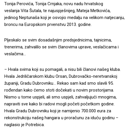
Tonija Perovića, Tonija Crnjaka, novu nadu hrvatskog
veslanja Vita Šutala, te najuspješnijeg, Mateja Metkovića,
jedinog Neptunaša koji je osvojio medalju na velikom natjecanju,
broncu na Europskom prvenstvu 2013. godine.
Pljeskalo se svim dosadašnjim predsjednicima, tajnicima,
trenerima, zahvalilo se svim članovima uprave, veslačicama i
veslačima…
– Hvala svima koji su pomagali, a nisu bili članovi našeg kluba.
Hvala Jedriličarskom klubu Orsan, Dubrovačko-neretvanskoj
županiji, Gradu Dubrovniku… Rekao sam kad smo slavili 95.
rođendan kako ćemo stoti dočekati u novim prostorijama.
Nismo u tome uspjeli, ali smo uspjeli, zahvaljujući mnogima,
napraviti sve kako bi radovi mogli početi početkom godine.
Hvala Gradu Dubrovniku koji je namijenio 700.000 eura za
rekonstrukciju našeg hangara u proračunu za iduću godinu –
naglasio je Potrebica.