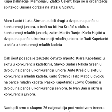
Kupa Dalmacije, Memorijalu Zlatko Celent, koja se u organizaciji
splitskog Gusara održala na stazi u Spinutu.
Maro Lasić i Luka Štrman su bili drugi u dvojcu na pariće u
konkurenciji juniora, a treći su bili Iva Krešić u skifu u
konkurenciji mlađih juniorki, zatim Martin Runje i Karlo Hajdić u
dvojcu na pariće u konkurenciji mlađih juniora, te Rudi Kapetanić
u skifu u konkurenciji mlađih kadeta.
Čak šest posada je zauzelo četvrto mjesto: Kiara Kapetanić u
skifu u konkurenciji kadetkinja, Slavko Sudar i Nikola Sršen u
dvojcu na pariće u konkurenciji juniora, Ante Krešić u skifu u
konkurenciji mlađih kadeta, Karlo Štrbinić i Filip Matić u dvojcu
na pariće mlađih kadeta, Pasko Kapetanić i Lovro Čondrić u
dvojcu na pariće u konkurenciji seniora, te Ivan Ban u skifu u
konkurenciji juniora.
Nastupili smo s ukupno 26 natjecatelja pod vodstvom trenera