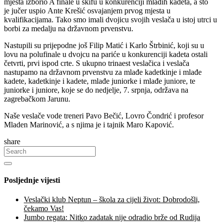
mjesta izborio A finale u skifu u konkurenciji mlađih kadeta, a što
je jučer uspio Ante Krešić osvajanjem prvog mjesta u
kvalifikacijama. Tako smo imali dvojicu svojih veslača u istoj utrci u
borbi za medalju na državnom prvenstvu.
Nastupili su prijepodne još Filip Matić i Karlo Štrbinić, koji su u
lovu na polufinale u dvojcu na pariće u konkurenciji kadeta ostali
četvrti, prvi ispod crte. S ukupno trinaest veslačica i veslača
nastupamo na državnom prvenstvu za mlađe kadetkinje i mlađe
kadete, kadetkinje i kadete, mlađe juniorke i mlađe juniore, te
juniorke i juniore, koje se do nedjelje, 7. srpnja, održava na
zagrebačkom Jarunu.
Naše veslače vode treneri Pavo Bečić, Lovro Čondrić i profesor
Mladen Marinović, a s njima je i tajnik Maro Kapović.
share
Posljednje vijesti
Veslački klub Neptun – škola za cijeli život: Dobrodošli,
čekamo Vas!
Jumbo regata: Nitko zadatak nije odradio brže od Rudija