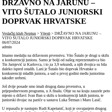
DRŽAVNO NA JARUNU –
VITO ŠUTALO JUNIORSKI
DOPRVAK HRVATSKE
Veslački klub Neptun
>
Vijesti
>
DRŽAVNO NA JARUNU –
VITO ŠUTALO JUNIORSKI DOPRVAK HRVATSKE
06/07/2024
admin
Imamo medalju na državnom prvenstvu. Vito Šutalo je drugi u skifu
u konkurenciji juniora. Samo je bolji od našeg reprezentativca bio
Tin Jarnjević iz Karlovca, i to za 3,9 sekundi, a njih dvojica su bila
daleko ispred ostalih. Lani je Šutalo bio doprvak Hrvatske u
konkurenciji mlađih juniora, a sad u prvoj godini među juniorima
također srebrni.
Još dvije posade smo imali drugog dana prvenstva, u
prijepodnevnom programu, u A finalu. Obje su na kraju zauzele peto
mjesto u državi: Ivan Ban u skifu u konkurenciji lakih juniora, te
juniorski dvojac na pariće u sastavu Luka Štrman i Maro Lasić.
U repasažu je nastupio Rudi Kapetanić, koji je osvajanjem drugog