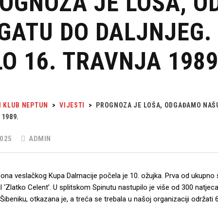
OGNOZA JE LOŠA, 
GATU DO DALJNJEG.
LO 16. TRAVNJA 1989
I KLUB NEPTUN
>
VIJESTI
>
PROGNOZA JE LOŠA, ODGAĐAMO NAŠU 
 1989.
025
ADMIN
na veslačkog Kupa Dalmacije počela je 10. ožujka. Prva od ukupno šest
 ‘Zlatko Celent’. U splitskom Spinutu nastupilo je više od 300 natjeca
 Šibeniku, otkazana je, a treća se trebala u našoj organizaciji održati 6