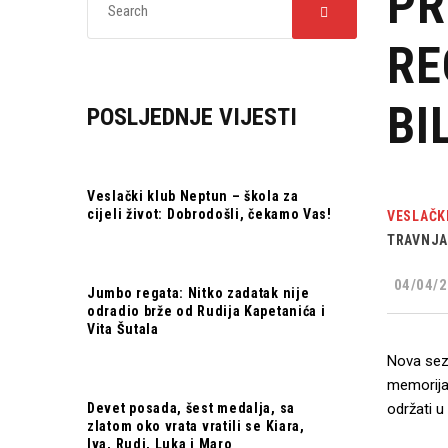
PR
RE
BI
POSLJEDNJE VIJESTI
Veslački klub Neptun – škola za
cijeli život: Dobrodošli, čekamo Vas!
VESLAČK
TRAVNJA
04/04/2
Jumbo regata: Nitko zadatak nije
odradio brže od Rudija Kapetanića i
Vita Šutala
Nova sezo
memorijal
Devet posada, šest medalja, sa
održati u
zlatom oko vrata vratili se Kiara,
Iva, Rudi, Luka i Maro