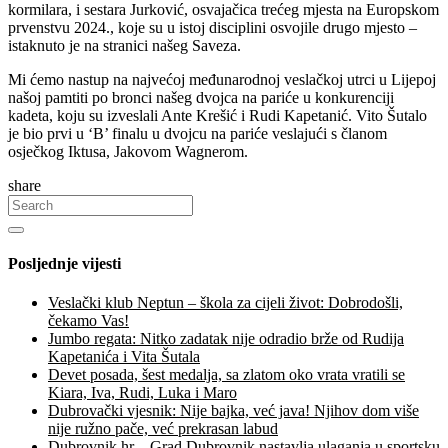
kormilara, i sestara Jurković, osvajačica trećeg mjesta na Europskom
prvenstvu 2024., koje su u istoj disciplini osvojile drugo mjesto –
istaknuto je na stranici našeg Saveza.
Mi ćemo nastup na najvećoj međunarodnoj veslačkoj utrci u Lijepoj
našoj pamtiti po bronci našeg dvojca na pariće u konkurenciji
kadeta, koju su izveslali Ante Krešić i Rudi Kapetanić. Vito Šutalo
je bio prvi u ‘B’ finalu u dvojcu na pariće veslajući s članom
osječkog Iktusa, Jakovom Wagnerom.
share
Posljednje vijesti
Veslački klub Neptun – škola za cijeli život: Dobrodošli,
čekamo Vas!
Jumbo regata: Nitko zadatak nije odradio brže od Rudija
Kapetanića i Vita Šutala
Devet posada, šest medalja, sa zlatom oko vrata vratili se
Kiara, Iva, Rudi, Luka i Maro
Dubrovački vjesnik: Nije bajka, već java! Njihov dom više
nije ružno pače, već prekrasan labud
Dubrovnik.hr – Grad Dubrovnik nastavlja ulaganja u sportsku