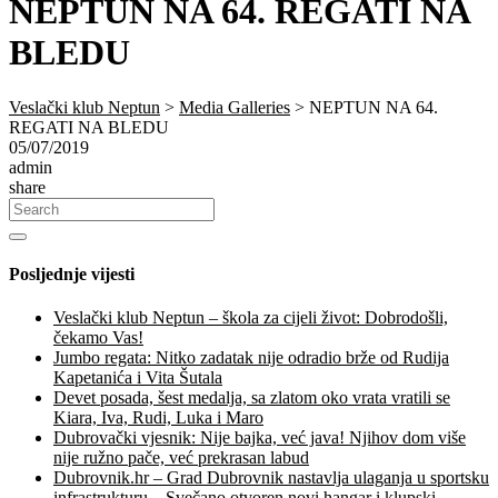
NEPTUN NA 64. REGATI NA
BLEDU
Veslački klub Neptun
>
Media Galleries
>
NEPTUN NA 64.
REGATI NA BLEDU
05/07/2019
admin
share
Posljednje vijesti
Veslački klub Neptun – škola za cijeli život: Dobrodošli,
čekamo Vas!
Jumbo regata: Nitko zadatak nije odradio brže od Rudija
Kapetanića i Vita Šutala
Devet posada, šest medalja, sa zlatom oko vrata vratili se
Kiara, Iva, Rudi, Luka i Maro
Dubrovački vjesnik: Nije bajka, već java! Njihov dom više
nije ružno pače, već prekrasan labud
Dubrovnik.hr – Grad Dubrovnik nastavlja ulaganja u sportsku
infrastrukturu – Svečano otvoren novi hangar i klupski